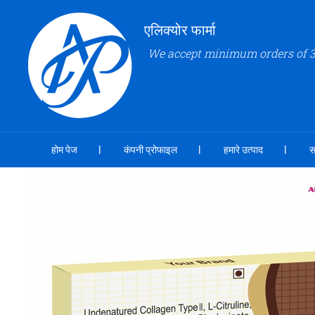
एलिक्योर फार्मा
We accept minimum orders of 3
होम पेज
कंपनी प्रोफाइल
हमारे उत्पाद
स